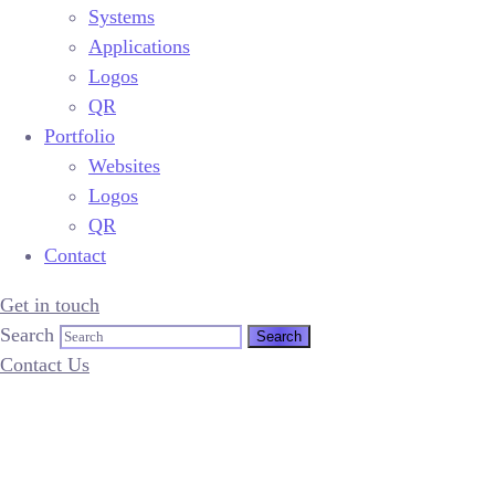
Development
Systems
Websites
WordPress
Applications
Systems
Websites
Logos
Applications
Systems
QR
Logos
Applications
Portfolio
QR
Logos
Portfolio
Websites
QR
Logos
Websites
Portfolio
QR
Logos
Websites
Contact
QR
Logos
Contact
QR
Get in touch
Contact
Search
X
Contact Us