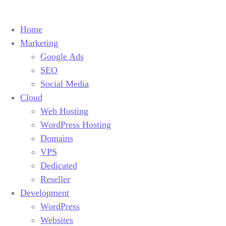
Home
Marketing
Home
Marketing
Google Ads
Home
SEO
Google Ads
Colegio Santa Mónica
Marketing
Social Media
SEO
Google Ads
Cloud
Social Media
SEO
Cloud
Web Hosting
Social Media
WordPress Hosting
Web Hosting
Cloud
Domains
WordPress Hosting
Web Hosting
VPS
Domains
WordPress Hosting
Dedicated
VPS
Domains
Reseller
Dedicated
VPS
Development
Reseller
Dedicated
Development
WordPress
Reseller
Websites
WordPress