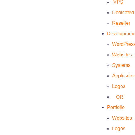
VPS
Dedicated
Reseller
Developmen
Cliente
WordPres
Infenefni
Websites
Systems
Fecha
Applicatio
Julio 1, 2014
Logos
Website
QR
https://dscloud.mx/websites/Infenefni/
Portfolio
Websites
Logos